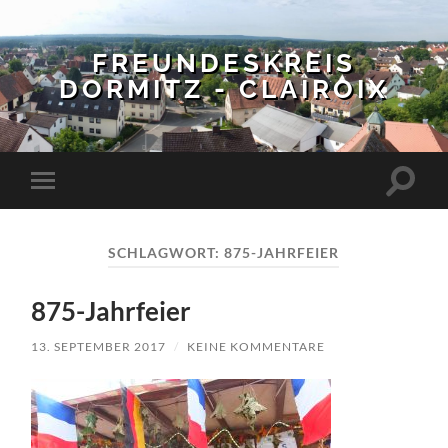
FREUNDESKREIS
DORMITZ - CLAIROIX
Suchfe
Mobile-
ein-/a
Menü
ein-/ausblenden
SCHLAGWORT:
875-JAHRFEIER
875-Jahrfeier
13. SEPTEMBER 2017
/
KEINE KOMMENTARE