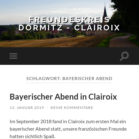
FREUNDESKREIS
DORMITZ - CLAIROIX
Suchfe
Mobile-
ein-/a
Menü
ein-/ausblenden
SCHLAGWORT:
BAYERISCHER ABEND
Bayerischer Abend in Clairoix
13. JANUAR 2019
/
KEINE KOMMENTARE
Im September 2018 fand in Clairoix zum ersten Mal ein
bayerischer Abend statt, unsere französischen Freunde
hatten sichtlich Spaß.