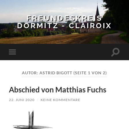
FREUNDESKREIS
DORMITZ - CLAIROIX
Suchfe
Mobile-
ein-/a
Menü
ein-/ausblenden
AUTOR:
ASTRID BIGOTT
(SEITE 1 VON 2)
Abschied von Matthias Fuchs
22. JUNI 2020
/
KEINE KOMMENTARE