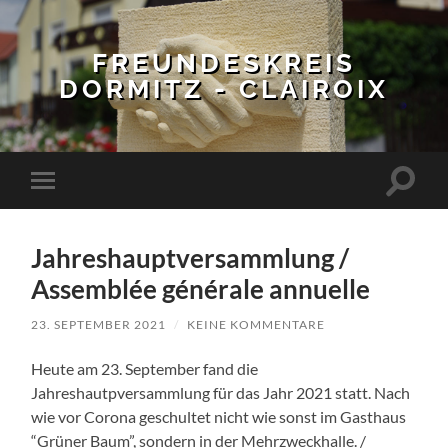
FREUNDESKREIS
DORMITZ - CLAIROIX
Suchfe
Mobile-
ein-/a
Menü
ein-/ausblenden
Jahreshauptversammlung /
Assemblée générale annuelle
23. SEPTEMBER 2021
/
KEINE KOMMENTARE
Heute am 23. September fand die
Jahreshautpversammlung für das Jahr 2021 statt. Nach
wie vor Corona geschultet nicht wie sonst im Gasthaus
“Grüner Baum”, sondern in der Mehrzweckhalle. /