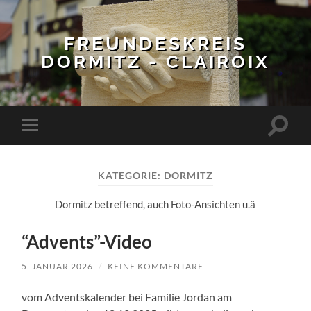
FREUNDESKREIS
DORMITZ - CLAIROIX
Suchfe
Mobile-
ein-/a
Menü
ein-/ausblenden
KATEGORIE:
DORMITZ
Dormitz betreffend, auch Foto-Ansichten u.ä
“Advents”-Video
5. JANUAR 2026
/
KEINE KOMMENTARE
vom Adventskalender bei Familie Jordan am